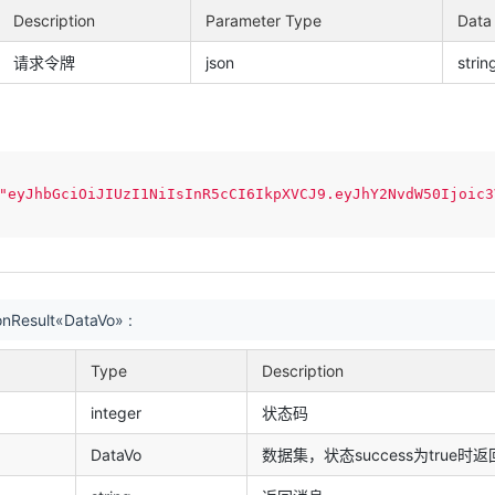
Description
Parameter Type
Data
请求令牌
json
strin
"eyJhbGciOiJIUzI1NiIsInR5cCI6IkpXVCJ9.eyJhY2NvdW50Ijoic3
nResult«DataVo» :
Type
Description
integer
状态码
DataVo
数据集，状态success为true时