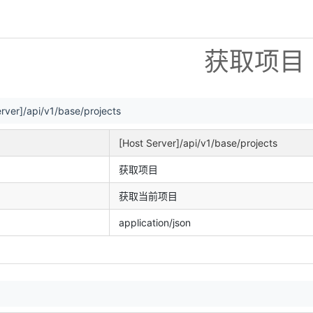
获取项目
rver]/api/v1/base/projects
[Host Server]/api/v1/base/projects
获取项目
获取当前项目
application/json