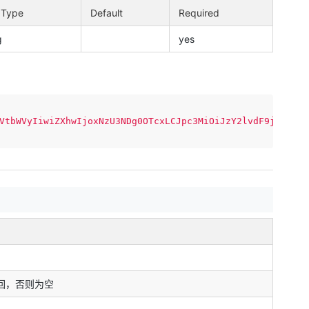
 Type
Default
Required
g
yes
VtbWVyIiwiZXhwIjoxNzU3NDg0OTcxLCJpc3MiOiJzY2lvdF9jbG91ZC
返回，否则为空