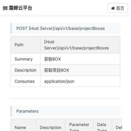
霜蝉云平台
首页
POST [Host Server]/api/v1/base/projectBoxes
[Host
Path
Server]/api/v1/base/projectBoxes
Summary
获取BOX
Description
获取项目BOX
Consumes
application/json
Parameters
Parameter
Data
Name
Description
Default
Type
Type