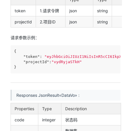
token
1.请求令牌
json
string
projectId
2.项目ID
json
string
请求参数示例：
{

"token"
: 
"eyJhbGciOiJIUzI1NiIsInR5cCI6IkpXVCJ
"projectId"
:
"vydRyjaSTkH"
}
Responses JsonResult«DataVo» :
Properties
Type
Description
code
integer
状态码
数据集，